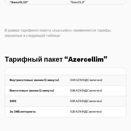
“GəncOL10”
“GəncOL9”
“GəncOL Uni”
“GəncOL9”
“Açıq Xətt”
“Azercellim”
В рамках тарифного пакета «Azercellim» применяются тарифы,
“Bayram”
“Azercellim”
указанные в следующей таблице:
Тарифный пакет “Azercellim”
Внутрисетевые звонки (1 минута)
0.04 AZN (НДС включен)
Внесетевые звонки (1 минута)
0.06 AZN (НДС включен)
SMS
0.05 AZN (НДС включен)
За 1МБ интернета
0.20 AZN (НДС включен)