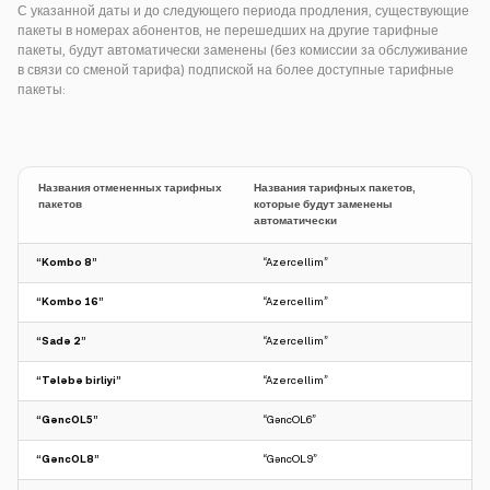
С указанной даты и до следующего периода продления, существующие
пакеты в номерах абонентов, не перешедших на другие тарифные
пакеты, будут автоматически заменены (без комиссии за обслуживание
в связи со сменой тарифа) подпиской на более доступные тарифные
пакеты:
Названия отмененных тарифных
Названия тарифных пакетов,
пакетов
которые будут заменены
автоматически
“Kombo 8”
“Azercellim”
“Kombo 16”
“Azercellim”
“Sadə 2”
“Azercellim”
“Tələbə birliyi”
“Azercellim”
“GəncOL5”
“GəncOL6”
“GəncOL8”
“GəncOL9”