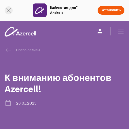
Кабинетим для"
Онлайн поддержка
Установить
Android
Частным клиентам
Бизнесу
О компании
Пресс-релизы
akart
К вниманию абонентов
Социальная Ответственность
Azercell!
Устойчивое развитие
26.01.2023
Карьера
Академия Azercell