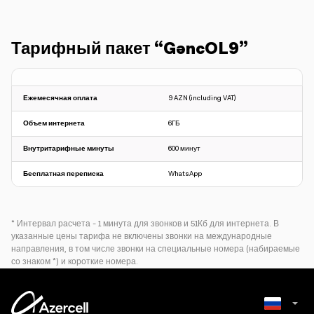
Тарифный пакет “GəncOL9”
Ежемесячная оплата
9 AZN (including VAT)
Объем интернета
6ГБ
Внутритарифные минуты
600 минут
Бесплатная переписка
WhatsApp
* Интервал расчета - 1 минута для звонков и 51Кб для интернета. В
указанные цены тарифа не включены звонки на международные
направления, в том числе звонки на специальные номера (набираемые
со знаком *) и короткие номера.