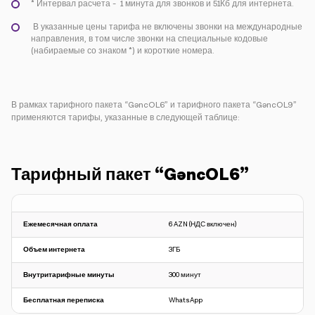
* Интервал расчета - 1 минута для звонков и 51Кб для интернета.
В указанные цены тарифа не включены звонки на международные
направления, в том числе звонки на специальные кодовые
(набираемые со знаком *) и короткие номера.
В рамках тарифного пакета “GəncOL6” и тарифного пакета “GəncOL9”
применяются тарифы, указанные в следующей таблице:
Тарифный пакет “GəncOL6”
Ежемесячная оплата
6 AZN (НДС включен)
Объем интернета
3ГБ
Внутритарифные минуты
300 минут
Бесплатная переписка
WhatsApp