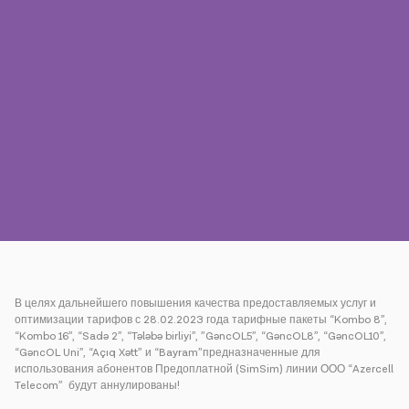
Пресса
Наши контакты
Оплата
Роуминг
Новое поколение
Язык
Русский
В целях дальнейшего повышения качества предоставляемых услуг и
оптимизации тарифов с 28.02.2023 года тарифные пакеты “Kombo 8”,
“Kombo 16”, “Sadə 2”, “Tələbə birliyi”, ”GəncOL5”, “GəncOL8”, “GəncOL10”,
“GəncOL Uni”, “Açıq Xətt” и “Bayram”предназначенные для
использования абонентов Предоплатной (SimSim) линии ООО “Azercell
Telecom” будут аннулированы!