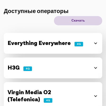
IoT решения
Доступные операторы
Скачать
Роуминг
Новое поколение
Язык
Русский
Everything Everywhere
4G
H3G
4G
Virgin Media O2
(Telefonica)
4G