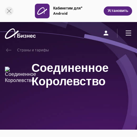
Кабинетим для"
Онлайн поддержка
Установить
Android
Страны и тарифы
Частным клиентам
Бизнесу
О компании
Соединенное
Мобильная связь
Королевство
Единая связь
Фиксированная связь
Облачная связь