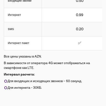
0.50
Входящие звонки
Интервал расчета:
0.99
Интернет
Для входящих и исходящих звонков – 60 секунд.
Для интернета - 30КБ.
0.20
SMS
✅
Интернет пакет
Все цены указаны в АZN.
В зависимости от оператора 4G может отображаться на
смартфоне как LTE.
Интервал расчета:
Для входящих и исходящих звонков – 60 секунд.
Для интернета - 30КБ.