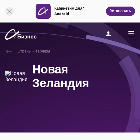
Кабинетим для"
Онлайн поддержка
Установить
Android
Страны и тарифы
Частным клиентам
Бизнесу
О компании
Новая
Мобильная связь
Зеландия
Единая связь
Фиксированная связь
Облачная связь