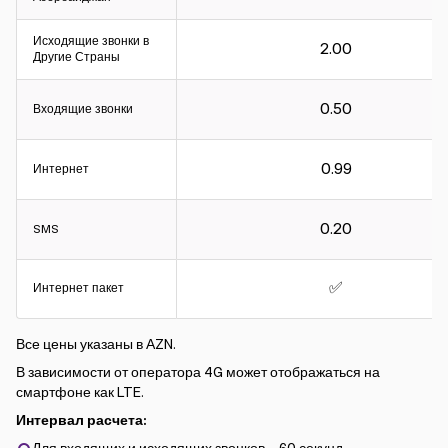
Исходящие звонки в
2.00
Другие Страны
0.50
Входящие звонки
Интервал расчета:
0.99
Интернет
Для входящих и исходящих звонков – 60 секунд.
Для интернета - 30КБ.
0.20
SMS
✅
Интернет пакет
Все цены указаны в АZN.
В зависимости от оператора 4G может отображаться на
смартфоне как LTE.
Интервал расчета: