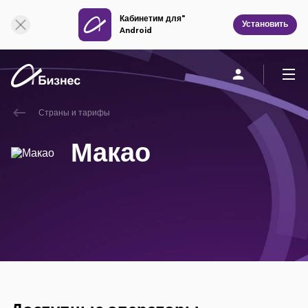
Кабинетим для"
Онлайн поддержка
Установить
Android
Страны и тарифы
Частным клиентам
Бизнесу
О компании
Макао
Мобильная связь
Единая связь
Фиксированная связь
Облачная связь