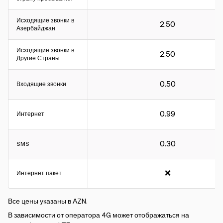
Исходящие звонки в
2.50
Азербайджан
Интервал расчета:
Исходящие звонки в
2.50
Другие Страны
Для входящих и исходящих звонков – 60 секунд.
Для интернета - 30КБ.
0.50
Входящие звонки
Интервал расчета:
0.99
Интернет
Для входящих и исходящих звонков – 60 секунд.
Для интернета - 30КБ.
0.30
SMS
❌
Интернет пакет
Все цены указаны в АZN.
В зависимости от оператора 4G может отображаться на