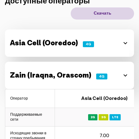
Доступные операторы
IoT решения
Скачать
Роуминг
Новое поколение
Asia Cell (Ooredoo)
4G
Язык
Русский
Zain (Iraqna, Orascom)
4G
Asia Cell (Ooredoo)
Оператор
Поддерживаемые
2G
3G
LTE
сети
Исходящие звонки в
7.00
страну пребывания