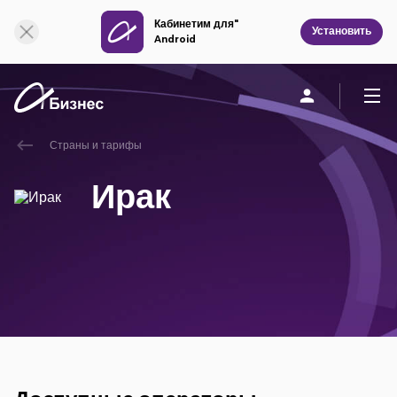
Кабинетим для"
Онлайн поддержка
Установить
Android
Страны и тарифы
Частным клиентам
Бизнесу
О компании
Ирак
Мобильная связь
Единая связь
Фиксированная связь
Облачная связь