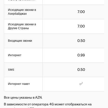
Исходящие звонки в
7.00
Азербайджан
Интервал расчета:
Исходящие звонки в
7.00
Другие Страны
Для входящих и исходящих звонков – 60 секунд.
Для интернета - 30КБ.
0.50
Входящие звонки
Интервал расчета:
0.99
Интернет
Для входящих и исходящих звонков – 60 секунд.
Для интернета - 30КБ.
0.50
SMS
✅
Интернет пакет
Все цены указаны в АZN.
В зависимости от оператора 4G может отображаться на