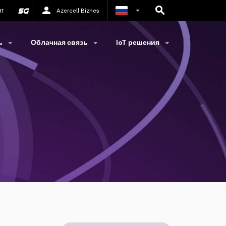
нг
Azercell Biznes
Азербайджанский
ь
Облачная связь
IoT решения
Английский