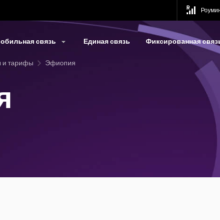
Роуми
обильная связь
Единая связь
Фиксированная связ
 и тарифы
Эфиопия
я