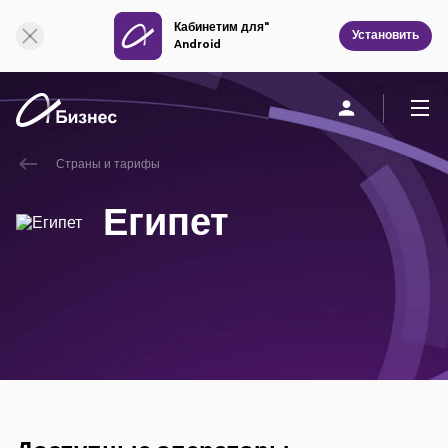
Кабинетим для"
Онлайн поддержка
Установить
Android
Страны и тарифы
Частным клиентам
Бизнесу
О компании
Египет
Мобильная связь
Единая связь
Фиксированная связь
Облачная связь