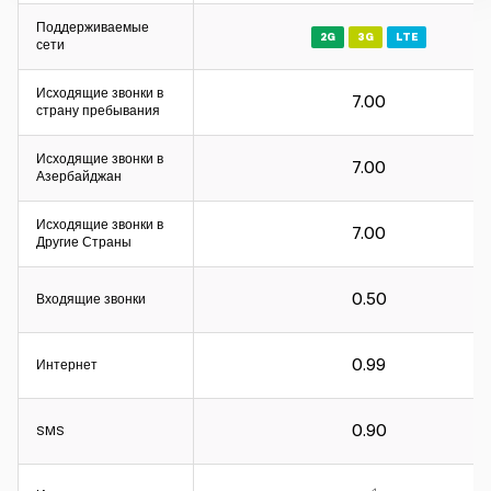
Поддерживаемые
2G
3G
LTE
сети
Исходящие звонки в
7.00
Интервал расчета:
страну пребывания
Для входящих и исходящих звонков – 60 секунд.
Исходящие звонки в
Для интернета - 30КБ.
7.00
Азербайджан
Интервал расчета:
Исходящие звонки в
7.00
Другие Страны
Для входящих и исходящих звонков – 60 секунд.
Для интернета - 30КБ.
0.50
Входящие звонки
Интервал расчета:
0.99
Интернет
Для входящих и исходящих звонков – 60 секунд.
Для интернета - 30КБ.
0.90
SMS