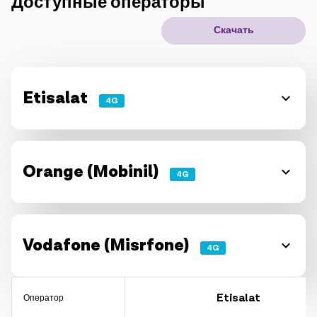
Доступные операторы
IoT решения
Скачать
Роуминг
Новое поколение
Etisalat
4G
Язык
Русский
Orange (Mobinil)
4G
Vodafone (Misrfone)
4G
Etisalat
Оператор