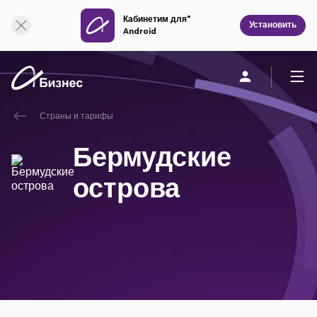
Кабинетим для"
Онлайн поддержка
Установить
Android
Страны и тарифы
Частным клиентам
Бизнесу
О компании
Бермудские
Мобильная связь
острова
Единая связь
Фиксированная связь
Облачная связь