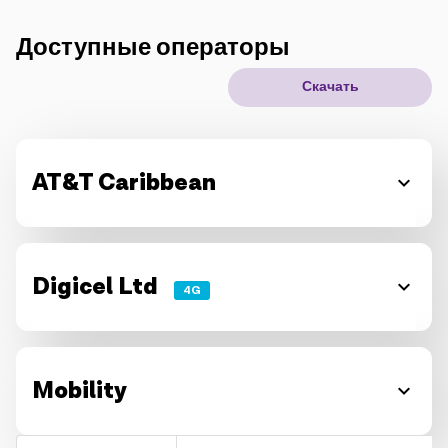
IoT решения
Доступные операторы
Скачать
Роуминг
Новое поколение
Язык
Русский
AT&T Caribbean
Digicel Ltd
4G
Mobility