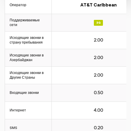
AT&T Caribbean
Оператор
Поддерживаемые
3G
сети
Исходящие звонки в
2.00
Интервал расчета:
страну пребывания
Для входящих и исходящих звонков – 60 секунд.
Исходящие звонки в
Для интернета - 30КБ.
2.00
Азербайджан
Интервал расчета:
Исходящие звонки в
2.00
Другие Страны
Для входящих и исходящих звонков – 60 секунд.
Для интернета - 30КБ.
0.50
Входящие звонки
Интервал расчета:
4.00
Интернет
Для входящих и исходящих звонков – 60 секунд.
Для интернета - 30КБ.
0.20
SMS