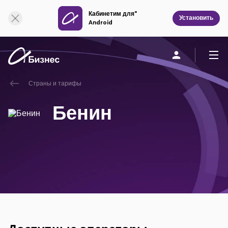
Кабинетим для"
Онлайн поддержка
Установить
Android
Страны и тарифы
Частным клиентам
Бизнесу
О компании
Бенин
Мобильная связь
Единая связь
Фиксированная связь
Облачная связь