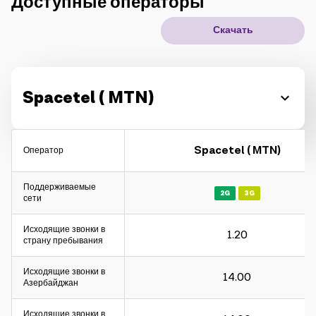
Доступные операторы
IoT решения
Скачать
Роуминг
Новое поколение
Spacetel ( MTN)
Язык
Русский
Spacetel ( MTN)
Оператор
Поддерживаемые
2G
3G
сети
Исходящие звонки в
1.20
страну пребывания
Исходящие звонки в
14.00
Азербайджан
Исходящие звонки в