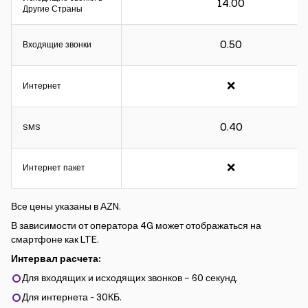
14.00
Другие Страны
0.50
Входящие звонки
Интервал расчета:
❌
Интернет
Для входящих и исходящих звонков – 60 секунд.
Для интернета - 30КБ.
0.40
SMS
❌
Интернет пакет
Все цены указаны в АZN.
В зависимости от оператора 4G может отображаться на
смартфоне как LTE.
Интервал расчета:
Для входящих и исходящих звонков – 60 секунд.
Для интернета - 30КБ.