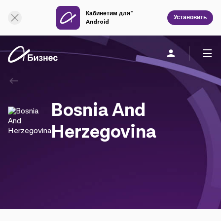
Кабинетим для"
Онлайн поддержка
Установить
Android
Частным клиентам
Бизнесу
О компании
Bosnia And
Мобильная связь
Herzegovina
Единая связь
Фиксированная связь
Облачная связь