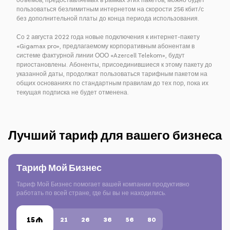
объемов, предоставляемых в рамках этих пакетов, можно будет
пользоваться безлимитным интернетом на скорости 256 кбит/с
без дополнительной платы до конца периода использования.
Со 2 августа 2022 года новые подключения к интернет-пакету
«Gigamax pro», предлагаемому корпоративным абонентам в
системе фактурной линии ООО «Azercell Telekom», будут
приостановлены. Абоненты, присоединившиеся к этому пакету до
указанной даты, продолжат пользоваться тарифным пакетом на
общих основаниях по стандартным правилам до тех пор, пока их
текущая подписка не будет отменена.
Лучший тариф для вашего бизнеса
Тариф Мой Бизнес
Тариф Мой Бизнес помогает вашей компании продуктивно
работать по всей стране, где бы вы не находились.
15
21
26
36
56
80