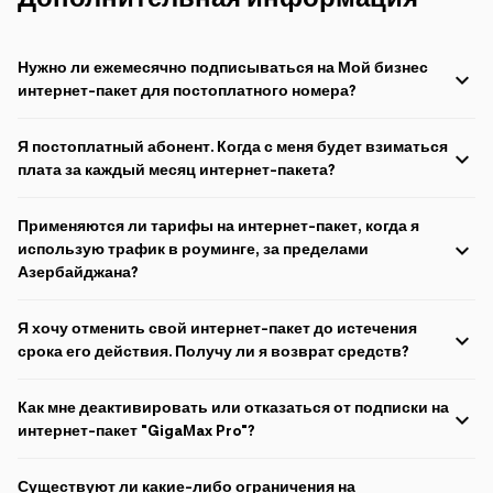
Нужно ли ежемесячно подписываться на Мой бизнес
интернет-пакет для постоплатного номера?
Нет, Azercell удобно продлевает тот же пакет для постоплатного
Я постоплатный абонент. Когда с меня будет взиматься
номера в конце расчетного периода, если не запрошена отмена.
Чтобы отменить услугу автопродления, отправьте SMS со словом
плата за каждый месяц интернет-пакета?
minus
на номер
2525.
С постоплатных абонентов взимается абонентская плата за
Если действие номера приостановлено или номер был
Применяются ли тарифы на интернет-пакет, когда я
текущий расчетный цикл в следующем расчетном цикле. Если цикл
аннулирован по окончании расчетного периода, система снова
выставления счетов превышает 30 дней, в следующем счете
использую трафик в роуминге, за пределами
проверяет его статус в течение 30 дней. Если линия не была
может быть отражена плата за интернет-пакеты как текущего, так
Азербайджана?
активирована до конца этого периода, подписка автоматически
и следующего месяца.
отменяется.
Интернет-пакет применим только к использованию Интернета
Я хочу отменить свой интернет-пакет до истечения
внутри Азербайджана. При нахождении абонента в роуминге
действуют соответствующие тарифы на Интернет из согласно
срока его действия. Получу ли я возврат средств?
Интернет пакетам для роуминга.
Никаких компенсаций не предлагается, когда абонент отменяет
Как мне деактивировать или отказаться от подписки на
свой интернет-пакет.
интернет-пакет "GigaMax Pro"?
Чтобы деактивировать или отказаться от подписки, постоплатные
Существуют ли какие-либо ограничения на
абоненты должны отправить SMS
STOP
ИЛИ
STOP AY
на номер