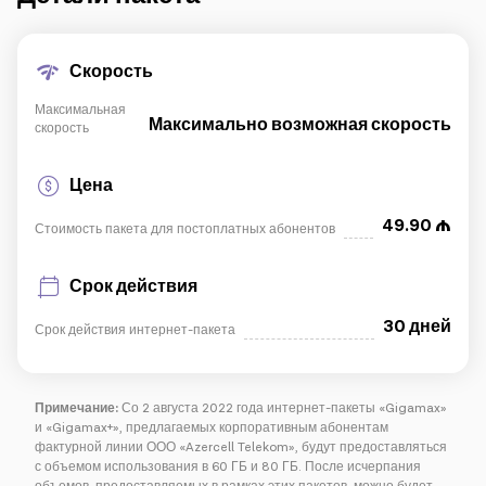
IoT решения
Скорость
Максимальная
Роуминг
Новое поколение
Максимально возможная скорость
скорость
Язык
Русский
Цена
49.90
Стоимость пакета для постоплатных абонентов
Срок действия
30 дней
Срок действия интернет-пакета
Примечание:
Со 2 августа 2022 года интернет-пакеты «Gigamax»
и «Gigamax+», предлагаемых корпоративным абонентам
фактурной линии ООО «Azercell Telekom», будут предоставляться
с объемом использования в 60 ГБ и 80 ГБ. После исчерпания