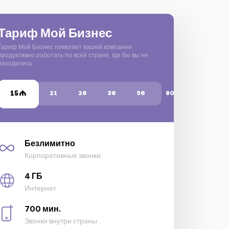
Тариф Мой Бизнес
Тариф Мой Бизнес помогает вашей компании
продуктивно работать по всей стране, где бы вы не
находились.
15
21
26
36
56
80
Безлимитно
Корпоративные звонки
4 ГБ
Интернет
700 мин.
Звонки внутри страны