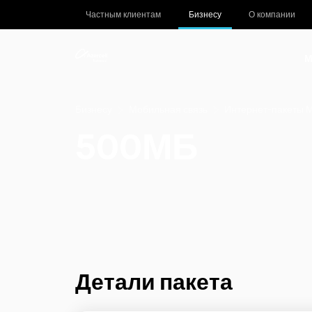
Частным клиентам
Бизнесу
О компании
М
Бизнесу
Мобильная связь
Интернет-пакеты 
500МБ
Детали пакета