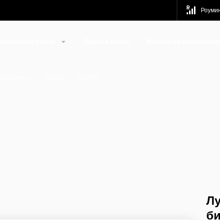
Роуми
обильная связь
Единая связь
Фиксированная связ
Мой Бизнес
Архив
500МБ
Лу
би