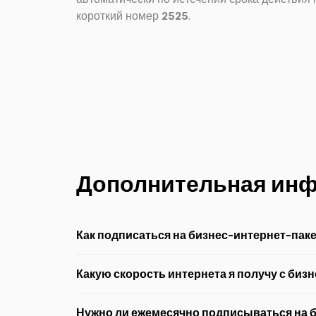
короткий номер
2525
.
Дополнительная ин
Как подписаться на бизнес-интернет-пак
Можно подписаться с помощью SMS или USSD-кода
Какую скорость интернета я получу с би
Чтобы подписаться по SMS
, отправьте SMS
500
на 
Скорость интернета зависит от сети. Сети 4G имеют 
Нужно ли ежемесячно подписываться на б
Чтобы подписаться по USSD-коду
, наберите на те