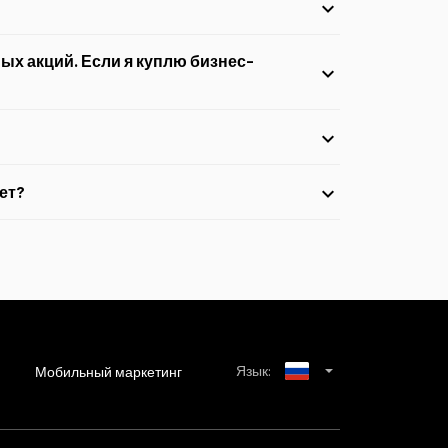
на номер
2525
. Срок действия любых
ых акций. Если я куплю бизнес-
 следующего периода выставления счетов после
ет?
у будет вычтена из баланса номера,
водится.
YES
на устройстве.
Язык:
Мобильный маркетинг
Azerbaijani