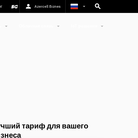
нг
Azercell Biznes
Азербайджанский
ь
Облачная связь
IoT решения
Английский
чший тариф для вашего
знеса