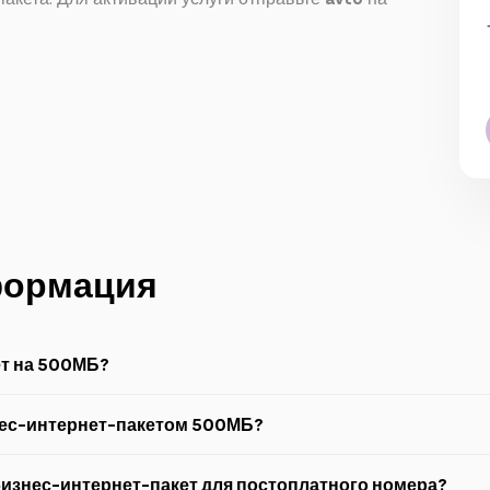
формация
ет на 500МБ?
.
знес-интернет-пакетом 500МБ?
номер
2525
. Каждое SMS-сообщение на номер 2525 стоит 0,01 AZN.
скорость до 190 Мбит/с, а сети 3G — до 21,6 Мбит/с.
изнес-интернет-пакет для постоплатного номера?
лефоне
*100*500#YES
.