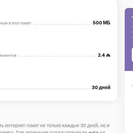
500 МБ
ые в этот пакет
2.4
бонентов
30 дней
ь интернет-пакет не только каждые 30 дней, но и
пакета. Для активации услуги отправьте
avto
на