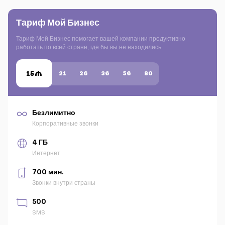
Тариф Мой Бизнес
Тариф Мой Бизнес помогает вашей компании продуктивно
работать по всей стране, где бы вы не находились.
15
21
26
36
56
80
Безлимитно
Корпоративные звонки
4 ГБ
Интернет
700 мин.
Звонки внутри страны
500
SMS