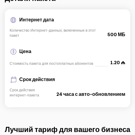
IoT решения
Интернет дата
Количество Интернет-данных, включенные в этот
Роуминг
Новое поколение
500 МБ
пакет
Язык
Русский
Цена
1.20
Стоимость пакета для постоплатных абонентов
Срок действия
Срок действия
24 часа с авто-обновлением
интернет-пакета
Лучший тариф для вашего бизнеса