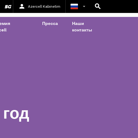
Azercell Kabinetim
Азербайджанский
емия
Пресса
Наши
ell
контакты
Английский
 год