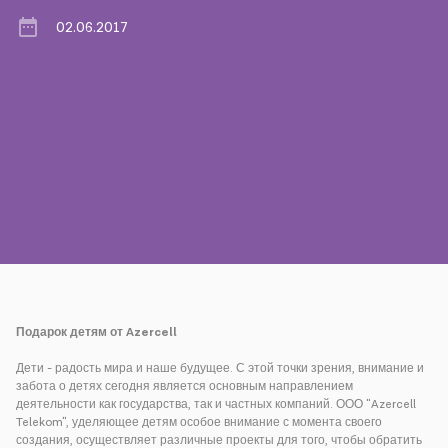
02.06.2017
Пресса
Наши контакты
Оплата
Роуминг
Новое поколение
Язык
Русский
Подарок детям от Azercell
Дети - радость мира и наше будущее. С этой точки зрения, внимание и
забота о детях сегодня является основным направлением
деятельности как государства, так и частных компаний. ООО "Azercell
Telekom", уделяющее детям особое внимание с момента своего
создания, осуществляет различные проекты для того, чтобы обратить