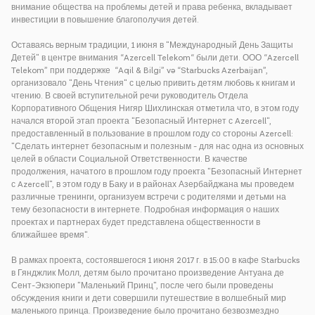
внимание общества на проблемы детей и права ребенка, вкладывает
инвестиции в повышение благополучия детей.
Оставаясь верным традиции, 1 июня в "Международный День Защиты
Детей" в центре внимания “Azercell Telekom“ были дети. ООО “Azercell
Telekom” при поддержке “Aqil & Bilgi” və “Starbucks Azerbaijan”,
организовало "День Чтения" с целью привить детям любовь к книгам и
чтению. В своей вступительной речи руководитель Отдела
Корпоративного Общения Нигяр Шихлинская отметила что, в этом году
начался второй этап проекта "Безопасный Интернет с Azercell",
предоставленный в пользование в прошлом году со стороны Azercell:
"Сделать интернет безопасным и полезным - для нас одна из основных
целей в области Социальной Ответственности. В качестве
продолжения, начатого в прошлом году проекта "Безопасный Интернет
с Azercell", в этом году в Баку и в районах Азербайджана мы проведем
различные тренинги, организуем встречи с родителями и детьми на
тему безопасности в интернете. Подробная информация о наших
проектах и партнерах будет представлена общественности в
ближайшее время".
В рамках проекта, состоявшегося 1 июня 2017 г. в 15:00 в кафе Starbucks
в Гянджлик Молл, детям было прочитано произведение Антуана де
Сент-Экзюпери "Маленький Принц", после чего были проведены
обсуждения книги и дети совершили путешествие в волшебный мир
маленького принца. Произведение было прочитано безвозмездно