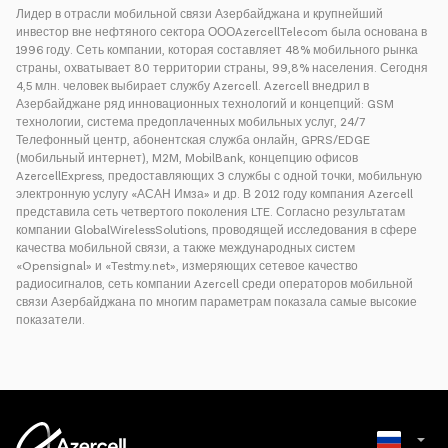
Лидер в отрасли мобильной связи Азербайджана и крупнейший
инвестор вне нефтяного сектора ОООAzercellTelecom была основана в
1996 году. Сеть компании, которая составляет 48% мобильного рынка
страны, охватывает 80 территории страны, 99,8% населения. Сегодня
4,5 млн. человек выбирает службу Azercell. Azercell внедрил в
Азербайджане ряд инновационных технологий и концепций: GSM
технологии, система предоплаченных мобильных услуг, 24/7
Телефонный центр, абонентская служба онлайн, GPRS/EDGE
(мобильный интернет), M2M, MobilBank, концепцию офисов
AzercellExpress, предоставляющих 3 службы с одной точки, мобильную
электронную услугу «АСАН Имза» и др. В 2012 году компания Azercell
представила сеть четвертого поколения LTE. Согласно результатам
компании GlobalWirelessSolutions, проводящей исследования в сфере
качества мобильной связи, а также международных систем
«Opensignal» и «Testmy.net», измеряющих сетевое качество
радиосигналов, сеть компании Azercell среди операторов мобильной
связи Азербайджана по многим параметрам показала самые высокие
показатели.