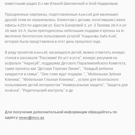
известными радио DJ-ми Илахой Шихлинской и Агой Надировым.
Праздничные сюрпризы, подготовленные Azercell для маленьких
друзей этим не ограничились. Клиентам с детьми, посетившим 1 июня
офисы AZEX по адресам ул. Басти Багировой 2, ул. З.Тагиева 26 А и ул.
28 мая 33 А, были преподнесены небольшие подарки и купоны на 6-
месячное бесплатное пользование услугой "Kaspersky Safe Kids",
которая была представлена в этот день прошлого года.
В ряду проектов Azercell, касающихся детей, можно отметить конкурс
стихов и рассказов "Расскажи! Из уст в уста", конкурс рисунков на
асфальте "Нарисуй", поддержка Детского Паралимпийского Комитета,
такие проекты как "Детская Горячая Линия", "Каждый ребенок
нуждается в семье", "Они тоже ждут подарки…", "Мобильная Зубная
Клиника", "Мобильная Глазная Клиника", , услуги для безопасного
пользования детей интернетом "Универсальная защита", "Защита для
Android", "Родительский контроль" и др.
Для получения дополнительной информации обращайтесь по
адресу
news@mcs.az