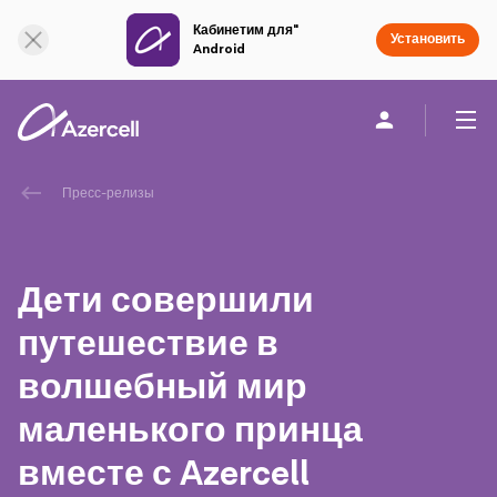
Кабинетим для"
Онлайн поддержка
Установить
Android
Частным клиентам
Бизнесу
О компании
Пресс-релизы
akart
Дети совершили
Социальная Ответственность
путешествие в
волшебный мир
Устойчивое развитие
маленького принца
Карьера
вместе с Azercell
Академия Azercell