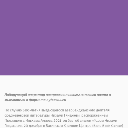
Пресса
Наши контакты
Оплата
Роуминг
Новое поколение
Язык
Русский
Лидирующий оператор воспроизвел поэмы великого поэта и
мыслителя в формате аудиокниги
По случаю 880-летия выдающегося азербайджанского деятеля
средневековой литературы Низами Гянджеви, распоряжением
Президента Ильхама Алиева 2021 год был объявлен «Годом Низами
Гянджеви». 23 декабря в Бакинском Книжном Центре (Baku Book Center)