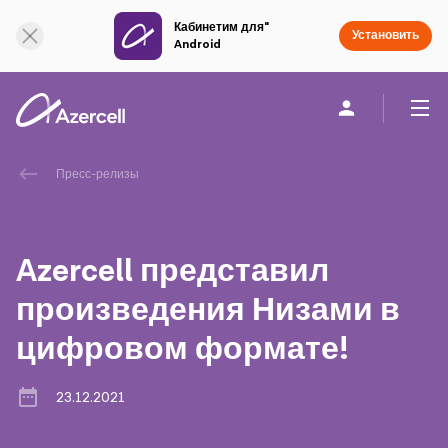
Кабинетим для"
Онлайн поддержка
Установить
Android
Частным клиентам
Бизнесу
О компании
Пресс-релизы
akart
Azercell представил
Социальная Ответственность
произведения Низами в
цифровом формате!
Устойчивое развитие
Карьера
23.12.2021
Академия Azercell