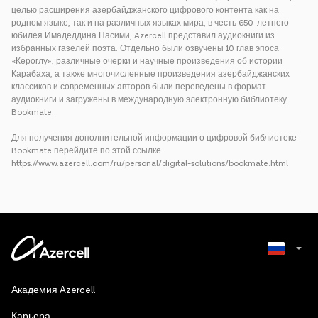
целью расширения азербайджанского цифрового контента как на
родном языке, так и на различных языках мира, в честь 650-летнего
юбилея Имадеддина Насими, Azercell представил аудиокниги из
избранных газелей поэта. Отдельно были озвучены 10 глав эпоса
«Кероглу», различные очерки и научные произведения об истории
Карабаха, а также многочисленные произведения азербайджанских
классиков и современных авторов были переведены в формат
аудиокниги и загружены в международную электронную библиотеку
Bookmate.
Для получения дополнительной информации о цифровой библиотеке
Bookmate перейдите по этой ссылке:
https://www.azercell.com/ru/personal/digital-solutions/bookmate.html
Azerbaijani
Академия Azercell
English
Карьера