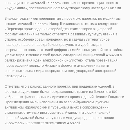
по инициативе «Azercell Telecom» состоялась презентация проекта
«Аудиокнига», посвященного богатому творческому наследию Низами.
Знакомя участников мероприятия с проектом, директор по медийным
связям «Azercell Telecom» Нигяр Шихлинская отметила следующее:
«Переводя произведения азербайджанских авторов в цифровой
формат компания не только стремится развивать культуру чтения в
стране, особенно среди молодежи, но и сделать литературное
наследие нашего народа более доступным и удобным для
современных пользователей цифровых мобильных устройств в любом
уголке мира. Именно с этой целью, следующей инициативой Azercell в
рамках развития идеи электронной библиотеки, стала презентация
произведений великого Низами в формате аудиокниги на пяти
различных языках мира посредством международной электронной
платформы».
Отметим, что в рамках данного проекта, при поддержке Azercell, в
формате аудиокниги были представлены отрывки из более чем 100
избранных философских и лирических произведений Низами Гянджеви.
Произведения были исполнены на азербайджанском, русском,
английском, французском и турецком языках в сопровождении
старинных струнных инструментов. Аудиокниги с оригинальной
фоновой музыкой были загружены в международное приложение
«Bookmate» и являются эксклюзивом Azercell.