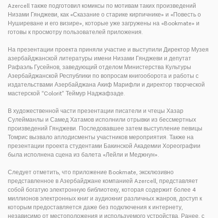
Azercell также подготовил комиксы по мотивам таких произведений
Низами Гянджеви, как «Сказание о старике кирпичнике» и «Повесть о
Нуширеване и его визире», которые уже загружены на «Bookmate» и
готовы к просмотру пользователей приложения.
На презентации проекта приняли участие и выступили Директор Музея
азербайджанской литературы имени Низами Гянджеви и депутат
Рафаэль Гусейнов, заведующий отделом Министерства Культуры
Азербайджанской Республики по вопросам книгооборота и работы с
издательствами Азербайджана Акиф Марифли и директор творческой
мастерской “Colorit” Теймур Наджафзаде.
В художественной части презентации писатели и чтецы Хазар
Сулейманлы и Самед Хатамов исполнили отрывки из бессмертных
произведений Гянджеви. Последовавшее затем выступление певицы
Томрис вызвало аплодисменты участников мероприятия. Также на
презентации проекта студентами Бакинской Академии Хореографии
была исполнена сцена из балета «Лейли и Меджнун».
Следует отметить, что приложение Bookmate, эксклюзивно
представленное в Азербайджане компанией Azercell, представляет
собой богатую электронную библиотеку, которая содержит более 4
миллионов электронных книг и аудиокниг различных жанров, доступ к
которым предоставляется даже без подключения к интернету,
независимо от местоположения и используемого устройства. Ранее, с