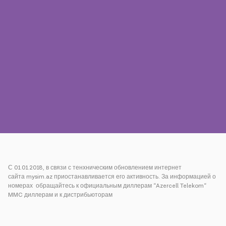
Пресса
Наши контакты
Оплата
Роуминг
Новое поколение
Язык
Русский
С 01.01.2018, в связи с тенхническим обновлением интернет
сайта mysim.az приостанавливается его активность. За информацией о
номерах обращайтесь к официальным диллерам “Azercell Telekom“
MMC диллерам и к дистрибьюторам