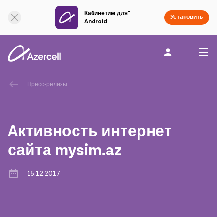
Кабинетим для"
Онлайн поддержка
Установить
Android
Частным клиентам
Бизнесу
О компании
Пресс-релизы
akart
Aктивность интернет
Социальная Ответственность
сайта mysim.az
Устойчивое развитие
15.12.2017
Карьера
Академия Azercell