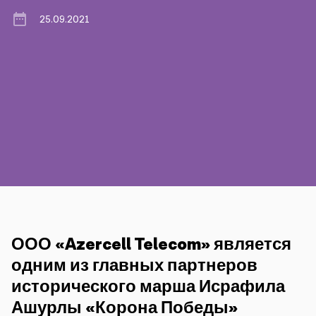
25.09.2021
Пресса
Наши контакты
Оплата
Роуминг
Новое поколение
Язык
Русский
ООО «Azercell Telecom» является
одним из главных партнеров
исторического марша Исрафила
Ашурлы «Корона Победы»