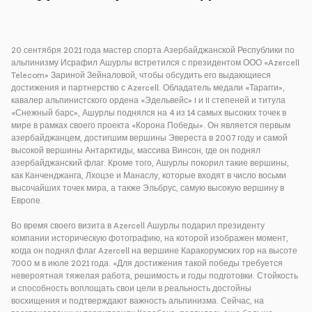
20 сентября 2021 года мастер спорта Азербайджанской Республики по
альпинизму Исрафил Ашурлы встретился с президентом ООО «Azercell
Telecom» Зариной Зейналовой, чтобы обсудить его выдающиеся
достижения и партнерство с Azercell. Обладатель медали «Тарагги»,
кавалер альпинистского ордена «Эдельвейс» I и II степеней и титула
«Снежный барс», Ашурлы поднялся на 4 из 14 самых высоких точек в
мире в рамках своего проекта «Корона Победы». Он является первым
азербайджанцем, достигшим вершины Эвереста в 2007 году и самой
высокой вершины Антарктиды, массива Винсон, где он поднял
азербайджанский флаг. Кроме того, Ашурлы покорил такие вершины,
как Канченджанга, Лхоцзе и Манаслу, которые входят в число восьми
высочайших точек мира, а также Эльбрус, самую высокую вершину в
Европе.
Во время своего визита в Azercell Ашурлы подарил президенту
компании историческую фотографию, на которой изображен момент,
когда он поднял флаг Azercell на вершине Каракорумских гор на высоте
7000 м в июле 2021 года. «Для достижения такой победы требуется
невероятная тяжелая работа, решимость и годы подготовки. Стойкость
и способность воплощать свои цели в реальность достойны
восхищения и подтверждают важность альпинизма. Сейчас, на