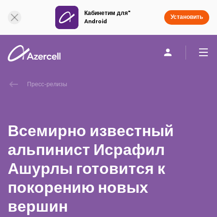
Кабинетим для"
Онлайн поддержка
Установить
Android
Частным клиентам
Бизнесу
О компании
Пресс-релизы
akart
Всемирно известный
Социальная Ответственность
альпинист Исрафил
Ашурлы готовится к
Устойчивое развитие
покорению новых
Карьера
вершин
Академия Azercell