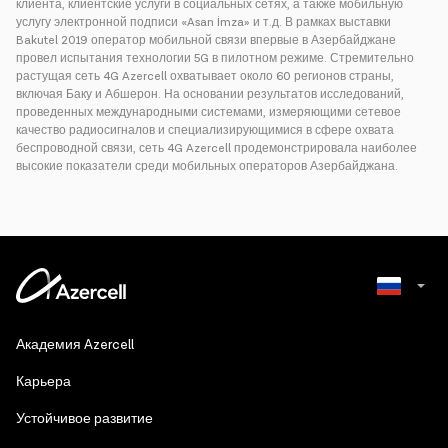
клиента, клиентские услуги в социальных сетях, а также мобильную
услугу электронной подписи «Asan İmza» и т.д. В рамках выставки
Bakutel 2019 оператор мобильной связи впервые в Азербайджане
провел испытания технологии 5G в пилотном режиме. Стремительно
растущая сеть 4G Azercell охватывает около 60 регионов страны,
включая Баку и Абшерон. На основании результатов исследований,
проведенных международными системами, измеряющими сетевое
качество радиосигналов и специализирующимися в сфере охвата
беспроводной связи, сеть 4G Azercell продемонстрировала наиболее
высокие показатели среди мобильных операторов Азербайджана.
Azerbaijani
Академия Azercell
English
Карьера
Устойчивое развитие