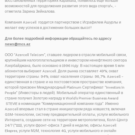
восстановленных территориях Карабаха, появилось еще больше
возможностей для продолжения развития этого вида спорта!», -
отметила Зарина Зейналова.
Компания Azercell гордится партнерством с Исрафилем Ашурлы и
желает ему успехов в достижении больших высот!
Для более подробной информации обращайтесь по адресу
news@mcs.az
ООО “Azercell Teleсom”, ставшее лидером в отрасли мобильной связи,
крупнейшим налогоплательщиком и инвестором ненефтяного сектора
Азербайджана, было основано в 1996 году. В настоящее время 5 млн
абонентов выбирают Azercell. Доля рынка составляет 49%; охват
территории страны: 94%; охват населения страны: 98,7%. Azercell –
единственная в стране и на постсоветском пространстве компания,
которой присвоен Международный Platinum Сертификат “Investors In
People” (Инвесторы в людей). Мобильный оператор единственный в
стране получил Золотую награду в World’s Premier Business Award
STEVIE в номинации “Коммуникационной компании года”. Именно
Azercell впервые стал в стране инициатором ряда новшеств, включая
GSM-технологии, систему предварительной оплаты, услуги мобильного
Интернета, создание сети на территории метрополитена, Колл-Центр
24/7 (*1111), услуги фронт-офиса 7 дней в неделю, офисы Azercell
Ekspres, услуги М2М, технология 4G, услуги мобильного и онлайн