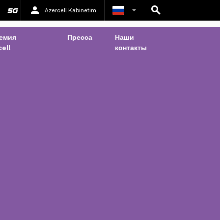
Azercell Kabinetim
Азербайджанский
емия
Пресса
Наши
ell
контакты
Английский