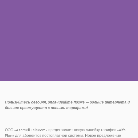
Пресса
Наши контакты
Оплата
Роуминг
Новое поколение
Язык
Русский
Пользуйтесь сегодня, оплачивайте позже — больше интернета и
больше преимуществ с новыми тарифами!
ООО «Azercell Telecom» представляет новую линейку тарифов «Alfa
Plan» для абонентов постоплатной системы. Новое предложение