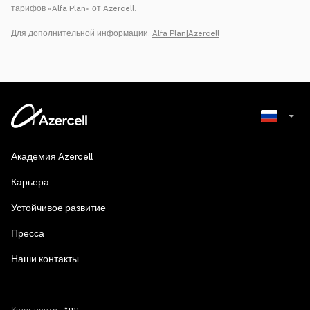
тарифов «Alfa Plan» от Azercell.
Для дополнительной информации:
Alfa Plan|Azercell
Azerbaijani
Академия Azercell
English
Карьера
Устойчивое развитие
Пресса
Наши контакты