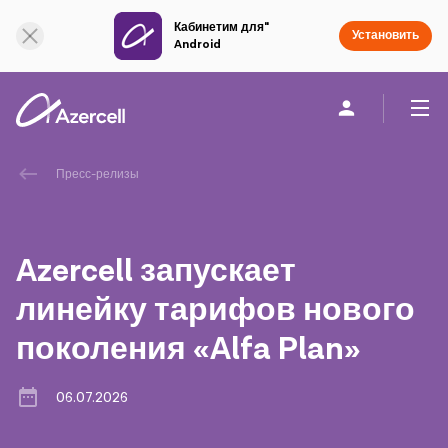
Кабинетим для"
Онлайн поддержка
Установить
Android
Частным клиентам
Бизнесу
О компании
Пресс-релизы
akart
Azercell запускает
Социальная Ответственность
линейку тарифов нового
поколения «Alfa Plan»
Устойчивое развитие
Карьера
06.07.2026
Академия Azercell