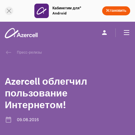
Кабинетим для"
Онлайн поддержка
Установить
Android
Частным клиентам
Бизнесу
О компании
Пресс-релизы
akart
Azercell облегчил
Социальная Ответственность
пользование
Интернетом!
Устойчивое развитие
Карьера
09.08.2016
Академия Azercell