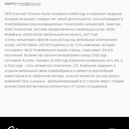
адресу
news@mcs.az
ООО Azercell Telecom была основана в 1996 году и сохраняет ведущие
позиции на рынке с первых лет своей деятельности. Azercell внедрил в
Азербайджане ряд инновационных технологий и концепций, таких как:
GSM технологии, система предоплаченных мобильных услуг, M2M,
MobilBank, GPRS/EDGE (мобильный интернет), 24/7 Call
Center, концепцию офисов Azercell Express, мобильную электронную
услугу «АСАН Имза» (АСАН подпись) и пр. Сеть компании, которая
составляет 48,12 % мобильного рынка страны, охватывает 99,8%
населения. Количество абонентов компании к концу 2015 года
составило 4,5 млн. человек. В 2011 году компания развернула сеть 3G, а
в 2012 году - сеть четвертого поколения, LTE. Компания лидирует в
отрасли мобильной связи Азербайджана и является крупнейшим
инвестором в не-нефтяном секторе. Azercell является частью группы
компаний Telia Company , функционирующей в 17 странах мира с общим
количеством 186 миллиона абонентов и 27 тысяч сотрудников.