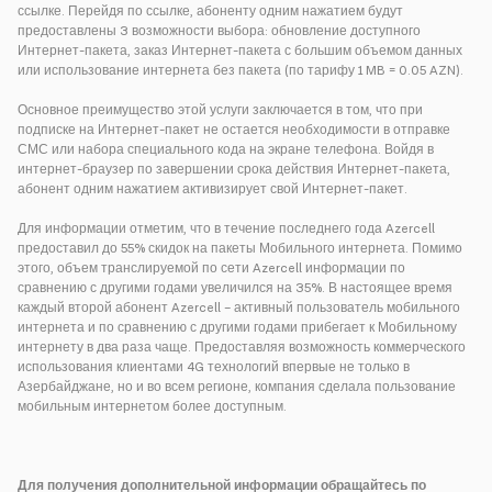
ссылке. Перейдя по ссылке, абоненту одним нажатием будут
предоставлены 3 возможности выбора: обновление доступного
Интернет-пакета, заказ Интернет-пакета с большим объемом данных
или использование интернета без пакета (по тарифу 1 MB = 0.05 AZN).
Основное преимущество этой услуги заключается в том, что при
подписке на Интернет-пакет не остается необходимости в отправке
СМС или набора специального кода на экране телефона. Войдя в
интернет-браузер по завершении срока действия Интернет-пакета,
абонент одним нажатием активизирует свой Интернет-пакет.
Для информации отметим, что в течение последнего года Azercell
предоставил до 55% скидок на пакеты Мобильного интернета. Помимо
этого, объем транслируемой по сети Azercell информации по
сравнению с другими годами увеличился на 35%. В настоящее время
каждый второй абонент Azercell – активный пользователь мобильного
интернета и по сравнению с другими годами прибегает к Мобильному
интернету в два раза чаще. Предоставляя возможность коммерческого
использования клиентами 4G технологий впервые не только в
Азербайджане, но и во всем регионе, компания сделала пользование
мобильным интернетом более доступным.
Для получения дополнительной информации обращайтесь по