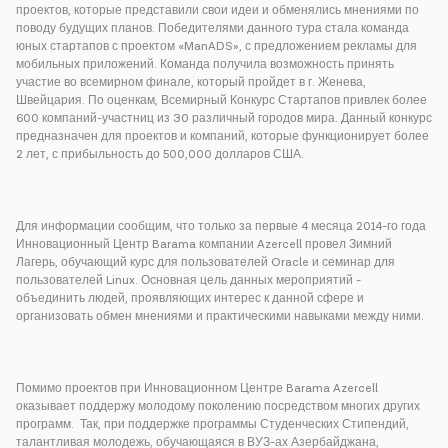
проектов, которые представили свои идеи и обменялись мнениями по
поводу будущих планов. Победителями данного тура стала команда
юных стартапов с проектом «ManADS», с предложением рекламы для
мобильных приложений. Команда получила возможность принять
участие во всемирном финале, который пройдет в г. Женева,
Швейцария. По оценкам, Всемирный Конкурс Стартапов привлек более
600 компаний-участниц из 30 различный городов мира. Данный конкурс
предназначен для проектов и компаний, которые функционирует более
2 лет, с прибыльность до 500,000 долларов США.
Для информации сообщим, что только за первые 4 месяца 2014-го года
Инновационный Центр Barama компании Azercell провел Зимний
Лагерь, обучающий курс для пользователей Oracle и семинар для
пользователей Linux. Основная цель данных мероприятий -
объединить людей, проявляющих интерес к данной сфере и
организовать обмен мнениями и практическими навыками между ними.
Помимо проектов при Инновационном Центре Barama Azercell
оказывает поддержу молодому поколению посредством многих других
программ. Так, при поддержке программы Студенческих Стипендий,
талантливая молодежь, обучающаяся в ВУЗ-ах Азербайджана,