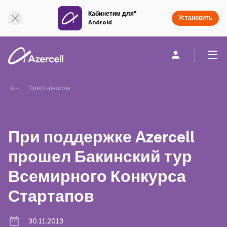
Кабинетим для"
Онлайн поддержка
Установить
Android
Частным клиентам
Бизнесу
О компании
Пресс-релизы
akart
При поддержке Azercell
Социальная Ответственность
прошел Бакинский тур
Всемирного Конкурса
Устойчивое развитие
Стартапов
Карьера
30.11.2013
Академия Azercell