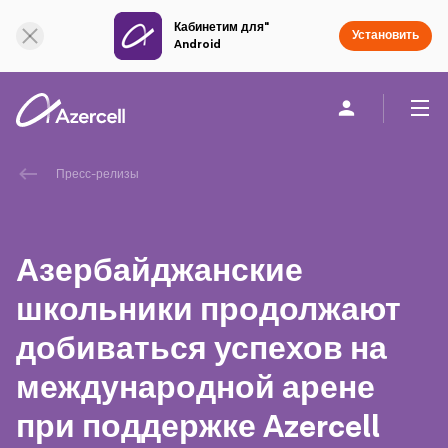
Кабинетим для"
Онлайн поддержка
Установить
Android
Частным клиентам
Бизнесу
О компании
Пресс-релизы
akart
Азербайджанские
Социальная Ответственность
школьники продолжают
добиваться успехов на
Устойчивое развитие
международной арене
Карьера
при поддержке Azercell
Академия Azercell