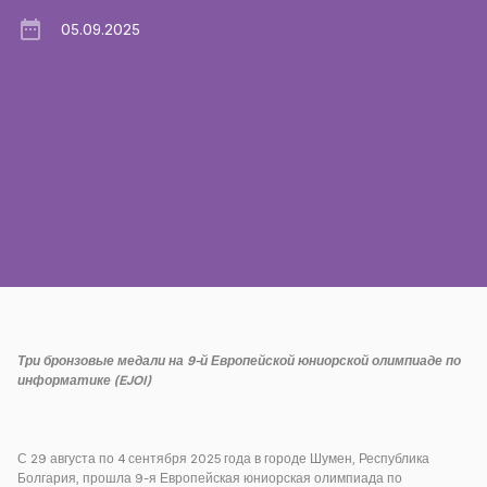
05.09.2025
Пресса
Наши контакты
Оплата
Роуминг
Новое поколение
Язык
Русский
Три бронзовые медали на 9-й Европейской юниорской олимпиаде по
информатике (
EJOI
)
С 29 августа по 4 сентября 2025 года в городе Шумен, Республика
Болгария, прошла 9-я Европейская юниорская олимпиада по