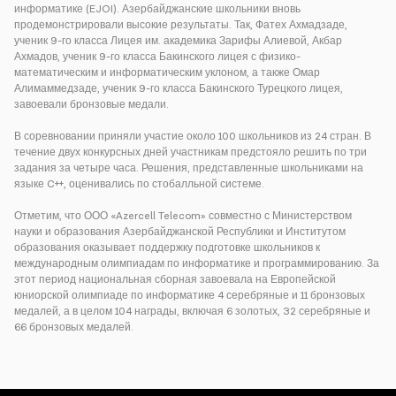
информатике (EJOI). Азербайджанские школьники вновь
продемонстрировали высокие результаты. Так, Фатех Ахмадзаде,
ученик 9-го класса Лицея им. академика Зарифы Алиевой, Акбар
Ахмадов, ученик 9-го класса Бакинского лицея с физико-
математическим и информатическим уклоном, а также Омар
Алимаммедзаде, ученик 9-го класса Бакинского Турецкого лицея,
завоевали бронзовые медали.
В соревновании приняли участие около 100 школьников из 24 стран. В
течение двух конкурсных дней участникам предстояло решить по три
задания за четыре часа. Решения, представленные школьниками на
языке C++, оценивались по стобалльной системе.
Отметим, что ООО «Azercell Telecom» совместно с Министерством
науки и образования Азербайджанской Республики и Институтом
образования оказывает поддержку подготовке школьников к
международным олимпиадам по информатике и программированию. За
этот период национальная сборная завоевала на Европейской
юниорской олимпиаде по информатике 4 серебряные и 11 бронзовых
медалей, а в целом 104 награды, включая 6 золотых, 32 серебряные и
66 бронзовых медалей.