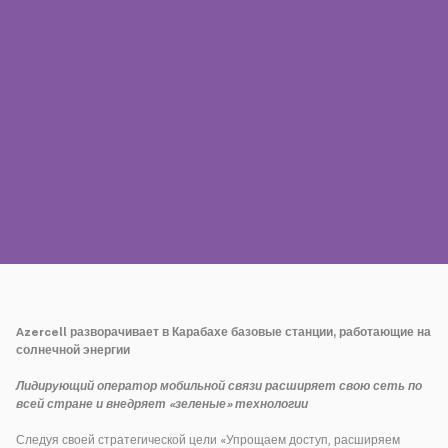
Пресса
Наши контакты
Оплата
Роуминг
Новое поколение
Язык
Русский
Azercell разворачивает в Карабахе базовые станции, работающие на
солнечной энергии
Лидирующий оператор мобильной связи расширяет свою сеть по
всей стране и внедряет «зеленые» технологии
Следуя своей стратегической цели «Упрощаем доступ, расширяем