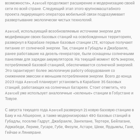
возможности», Azercell продолжает расширение и модернизацию своей
сети по всей стране. Следующий этап этого крупномасштабного
проекта лидирующего оператора мобильной связи подразумевает
развертывание экологически чистых технологий.
Azercell, использующий возобновляемые источники энергии для
модификации своих базовых станций на освобожденных территориях,
развернул в Карабахе первые базовые станции LTE, которые получают
питание от солнечной энергии. Так, станции в Губадлы и Джабраиле,
ранее работавшие на дизель-генераторе, были оснащены солнечными
панелями для зарядки аккумуляторов. На текущий момент 60% энергии,
потребляемой базовой станцией, обеспечивается солнечной энергией.
Это гарантирует более экологичную работу оборудования со
снижением эмиссии и меньшим потреблением энергии. Всего до конца
2023 года Azercell планирует установить в Карабахе 35 базовых
станций, работающих на солнечных батареях. Стоит отметить, что
Azercell уже использует аналогичные «зеленые» станции в Гобустане и
Товузе.
С августа текущего года Azercell развернул 21 новую базовую станцию в
Баку и на Абшероне, а также модернизировал 490 базовых станций в
Губадлы, поселке Гадрут, Джабраиле, Зангилане, Тертере, Бейлагане,
Агджабеди, Лерике, Гусаре, Губе, Физули, Астаре, Шеки, Ярдымлы, Гахе,
Гейчае и Лянкяране.