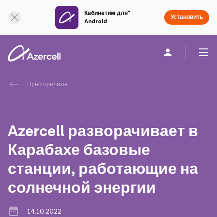
Кабинетим для"
Онлайн поддержка
Установить
Android
Частным клиентам
Бизнесу
О компании
Пресс-релизы
akart
Azercell разворачивает в
Социальная Ответственность
Карабахе базовые
станции, работающие на
Устойчивое развитие
солнечной энергии
Карьера
14.10.2022
Академия Azercell