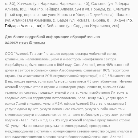
кв.30), Хачмазе (ул. Наримана Нариманова, 40), Сальяне (ул. Гейдара
Алиева, 105), Губе (пр. Гейдара Алиева, 194 и ул. Победы, 12), Сумгаите
(11-ый мкр, пересечение улиц Кероглы и Узеира Гаджибекова), Шамахе
(ул. Агамирзали Ахмедова, 1), Барде (ул. Исмата Гаибова, 8), Гяндже (
пр.
Гейдара Алиева, 149
) и Бейлагане (ул. Сардара Имралиева, 265).
Для более подробной информации обращайтесь по
адресу
news@mcs.az
ООО “Azercell Teleсom”, ставшее лидером сектора мобильной связи,
крупнейшим налогоплательщиком и инвестором ненефтяного сектора
Азербайджана, было основано в 1996 году. Сеть Azercell, имея 48% рыночной
долей в секторе мобильной связи Азербайджана, охватывает 80% территории
страны (за исключением 20% оккупированной территорий) и 99,8% населения.
В настоящее время, услугами Azercell пользуются 4,5 млн. абонентов. Именно
Azercell впервые стал в стране инициатором ряда новшеств, включая GSM-
технологии, систему предварительной оплаты, услуги мобильного Интернета,
создание сети на территории метрополитена, Колл-Центр 24/7, услуги фронт-
офиса 7 дней в неделю, услуги М2М, офисы Azercell Ekspres, с оказанием 3
услуг в одном пункте, услуги мобильного клиента, услуги онлайн-клиента и
клиентские услуги в социальных сетях, а также мобильную услугу электронной
подписи «Asan İmza» и т.д. В 2012 году Azercell впервые представил в стране
4G-услуг. На основании результатов исследований, проведенных
международными системами, измеряющими сетевое качество радиосигналов и
специализирующимися в сфере охвата беспроводной связи, сеть Azercell