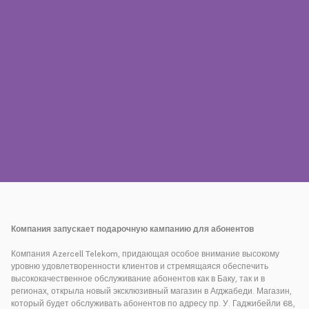
Пресса
Наши контакты
Оплата
Роуминг
Новое поколение
Язык
Русский
Компания запускает подарочную кампанию для абонентов
Компания Azercell Telekom, придающая особое внимание высокому
уровню удовлетворенности клиентов и стремящаяся обеспечить
высококачественное обслуживание абонентов как в Баку, так и в
регионах, открыла новый эксклюзивный магазин в Агджабеди. Магазин,
который будет обслуживать абонентов по адресу пр. У. Гаджибейли 68,