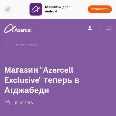
Кабинетим для"
Онлайн поддержка
Установить
Android
Частным клиентам
Бизнесу
О компании
Пресс-релизы
akart
Магазин "Azercell
Социальная Ответственность
Exclusive" теперь в
Агджабеди
Устойчивое развитие
Карьера
10.10.2018
Академия Azercell