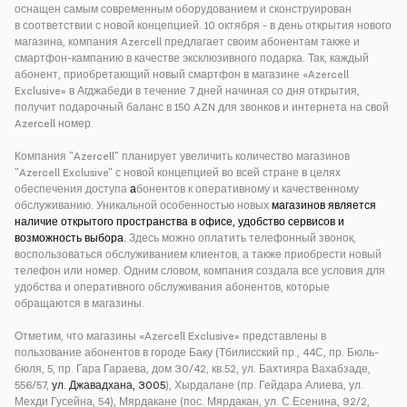
оснащен самым современным оборудованием и сконструирован
в соответствии с новой концепцией. 10 октября - в день открытия нового
магазина, компания Azercell предлагает своим абонентам также и
смартфон-кампанию в качестве эксклюзивного подарка. Так, каждый
абонент, приобретающий новый смартфон в магазине «Azercell
Exclusive» в Агджабеди в течение 7 дней начиная со дня открытия,
получит подарочный баланс в 150 AZN для звонков и интернета на свой
Azercell номер.
Компания "Azercell" планирует увеличить количество магазинов
"Azercell Exclusive" с новой концепцией во всей стране в целях
обеспечения доступа
а
бонентов к оперативному и качественному
обслуживанию. Уникальной особенностью новых
магазинов является
наличие открытого пространства в офисе, удобство сервисов и
возможность выбора.
Здесь можно оплатить телефонный звонок,
воспользоваться обслуживанием клиентов, а также приобрести новый
телефон или номер. Одним словом, компания создала все условия для
удобства и оперативного обслуживания абонентов, которые
обращаются в магазины.
Отметим, что магазины «Azercell Exclusive» представлены в
пользование абонентов в городе Баку (Тбилисский пр., 44С, пр. Бюль-
бюля, 5, пр. Гара Гараева, дом 30/42, кв.52, ул. Бахтияра Вахабзаде,
556/57,
ул. Джавадхана, 3005
), Хырдалане (пр. Гейдара Алиева, ул.
Мехди Гусейна, 54), Мярдакане (пос. Мярдакан, ул. С.Есенина, 92/2,