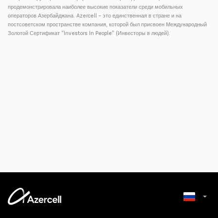
продемонстрировала наиболее высокие показатели среди мобильных
операторов Азербайджана. Azercell – это единственная в стране и на
постсоветском пространстве компания, которой был присвоен Международный
Золотой Сертификат “İnvestors İn People” (Инвесторы в людей).