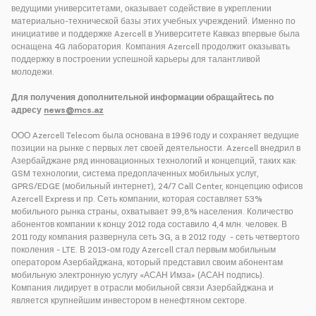
ведущими университетами, оказывает содействие в укреплении
материально-технической базы этих учебных учреждений. Именно по
инициативе и поддержке Azercell в Университете Кавказ впервые была
оснащена 4G лаборатория. Компания Azercell продолжит оказывать
поддержку в построении успешной карьеры для талантливой
молодежи.
Для получения дополнительной информации обращайтесь по
адресу
news@mcs.az
ООО Azercell Telecom была основана в 1996 году и сохраняет ведущие
позиции на рынке с первых лет своей деятельности. Azercell внедрил в
Азербайджане ряд инновационных технологий и концепций, таких как:
GSM технологии, система предоплаченных мобильных услуг,
GPRS/EDGE (мобильный интернет), 24/7 Call Center, концепцию офисов
Azercell Express и пр. Сеть компании, которая составляет 53%
мобильного рынка страны, охватывает 99,8% населения. Количество
абонентов компании к концу 2012 года составило 4,4 млн. человек. В
2011 году компания развернула сеть 3G, а в 2012 году - сеть четвертого
поколения - LTE. В 2013-ом году Azercell стал первым мобильным
оператором Азербайджана, который представил своим абонентам
мобильную электронную услугу «АСАН Имза» (АСАН подпись).
Компания лидирует в отрасли мобильной связи Азербайджана и
является крупнейшим инвестором в ненефтяном секторе.