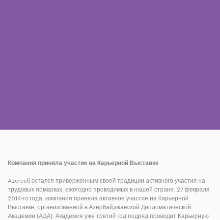
Пресса
Наши контакты
Оплата
Роуминг
Новое поколение
Язык
Русский
Компания приняла участие на Карьерной Выставке
Azercell остался приверженным своей традиции активного участия на
трудовых ярмарках, ежегодно проводимых в нашей стране. 27 февраля
2014-го года, компания приняла активное участие на Карьерной
Выставке, организованной в Азербайджанской Дипломатической
Академии (АДА). Академия уже третий год подряд проводит Карьерную