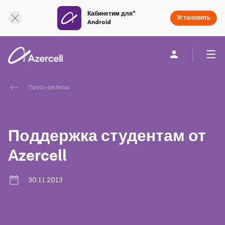
Кабинетим для"
Онлайн поддержка
Установить
Android
Частным клиентам
Бизнесу
О компании
Пресс-релизы
akart
Поддержка студентам от
Социальная Ответственность
Azercell
Устойчивое развитие
30.11.2013
Карьера
Академия Azercell