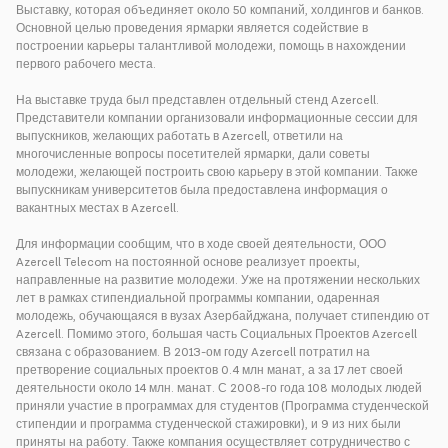
Выставку, которая объединяет около 50 компаний, холдингов и банков.
Основной целью проведения ярмарки является содействие в
построении карьеры талантливой молодежи, помощь в нахождении
первого рабочего места.
На выставке труда был представлен отдельный стенд Azercell.
Представители компании организовали информационные сессии для
выпускников, желающих работать в Azercell, ответили на
многочисленные вопросы посетителей ярмарки, дали советы
молодежи, желающей построить свою карьеру в этой компании. Также
выпускникам университетов была предоставлена информация о
вакантных местах в Azercell.
Для информации сообщим, что в ходе своей деятельности, ООО
Azercell Telecom на постоянной основе реализует проекты,
направленные на развитие молодежи. Уже на протяжении нескольких
лет в рамках стипендиальной программы компании, одаренная
молодежь, обучающаяся в вузах Азербайджана, получает стипендию от
Azercell. Помимо этого, большая часть Социальных Проектов Azercell
связана с образованием. В 2013-ом году Azercell потратил на
претворение социальных проектов 0.4 млн манат, а за 17 лет своей
деятельности около 14 млн. манат. С 2008-го года 108 молодых людей
приняли участие в программах для студентов (Программа студенческой
стипендии и программа студенческой стажировки), и 9 из них были
приняты на работу. Также компания осуществляет сотрудничество с