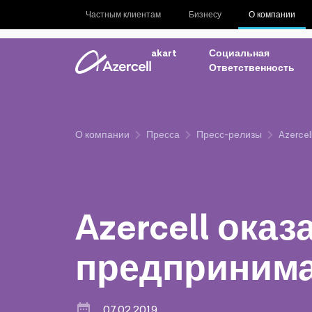
Частным клиентам
Бизнесу
О компании
akart
Социальная
Ответственность
О компании
Пресса
Пресс-релизы
Azerce
Azercell ока
предприним
07.02.2019