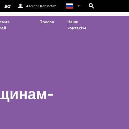
Azercell Kabinetim
Азербайджанский
емия
Пресса
Наши
ell
контакты
Английский
нщинам-