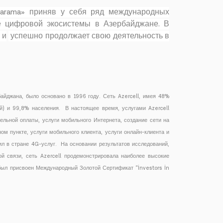
Barama» приняв у себя ряд международных
е цифровой экосистемы в Азербайджане. В
 и
успешно продолжает свою деятельность в
йджана, было основано в 1996 году. Сеть Azercell, имея 48%
й) и 99,8% населения. В настоящее время, услугами Azercell
ельной оплаты, услуги мобильного Интернета, создание сети на
ом пункте, услуги мобильного клиента, услуги онлайн-клиента и
ил в стране 4G-услуг. На основании результатов исследований,
 связи, сеть Azercell продемонстрировала наиболее высокие
 был присвоен Международный Золотой Сертификат “İnvestors İn