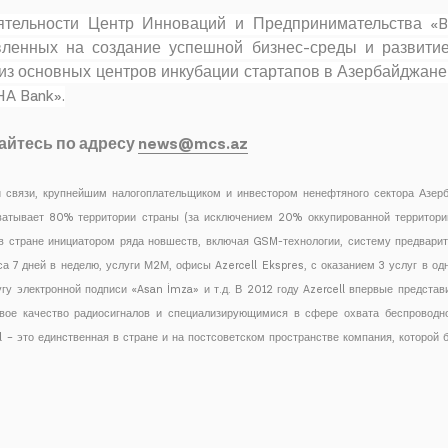
деятельности Центр Инноваций и Предпринимательства «
авленных на создание успешной бизнес-среды и развити
из основных центров инкубации стартапов в Азербайджане
A Bank».
айтесь по адресу
news@mcs.az
 связи, крупнейшим налогоплательщиком и инвестором ненефтяного сектора Азерба
ватывает 80% территории страны (за исключением 20% оккупированной территори
 в стране инициатором ряда новшеств, включая GSM-технологии, систему предварит
а 7 дней в неделю, услуги М2М, офисы Azercell Ekspres, с оказанием 3 услуг в одн
угу электронной подписи «Asan İmza» и т.д. В 2012 году Azercell впервые представ
е качество радиосигналов и специализирующимися в сфере охвата беспроводной
l – это единственная в стране и на постсоветском пространстве компания, которой