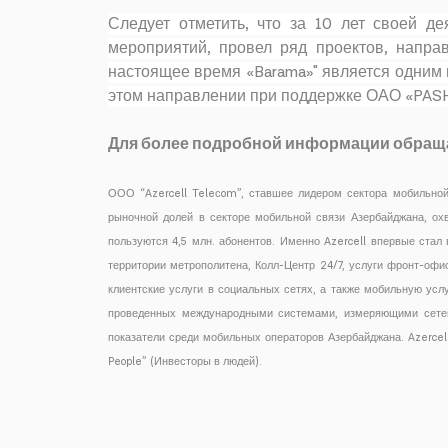
Следует отметить, что за 10 лет своей 
мероприятий, провел ряд проектов, напр
настоящее время «Barama»" является одним 
этом направлении при поддержке ОАО «PASH
Для более подробной информации обращ
ООО “Azercell Teleсom”, ставшее лидером сектора мобильной
рыночной долей в секторе мобильной связи Азербайджана, ох
пользуются 4,5 млн. абонентов. Именно Azercell впервые стал
территории метрополитена, Колл-Центр 24/7, услуги фронт-офис
клиентские услуги в социальных сетях, а также мобильную усл
проведенных международными системами, измеряющими сетево
показатели среди мобильных операторов Азербайджана. Azercel
People” (Инвесторы в людей).