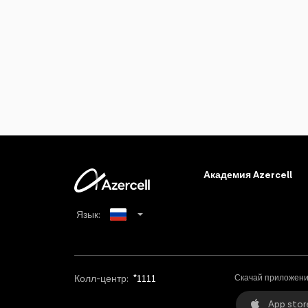
Академия Azercell
Язык:
Azerbaijani
English
Колл-центр:
*1111
Скачай приложени
App stor