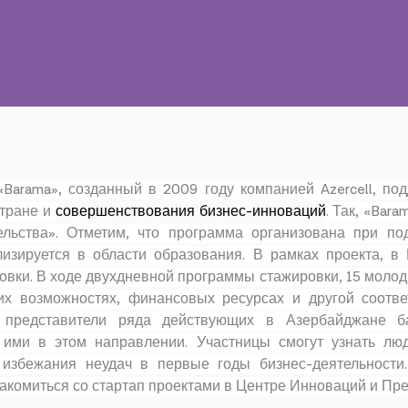
arama», созданный в 2009 году компанией Azercell, по
стране и
совершенствования бизнес-инноваций
. Так, «Bar
ельства». Отметим, что программа организована при п
лизируется в области образования. В рамках проекта, 
овки. В ходе двухдневной программы стажировки, 15 моло
х возможностях, финансовых ресурсах и другой соотве
е представители ряда действующих в Азербайджане б
ими в этом направлении. Участницы смогут узнать лю
 избежания неудач в первые годы бизнес-деятельности.
акомиться со стартап проектами в Центре Инноваций и Пре