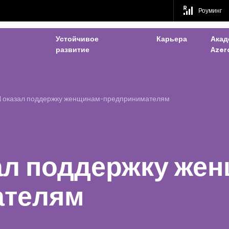
Роуминг
Устойчивое
Карьера
Акад
развитие
Azerc
ll оказал поддержку женщинам-предпринимателям
зал поддержку же
ателям