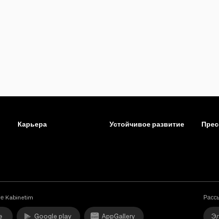
Карьера
Устойчивое развитие
Прес
е Kabinetim
Расс
e
Google play
AppGallery