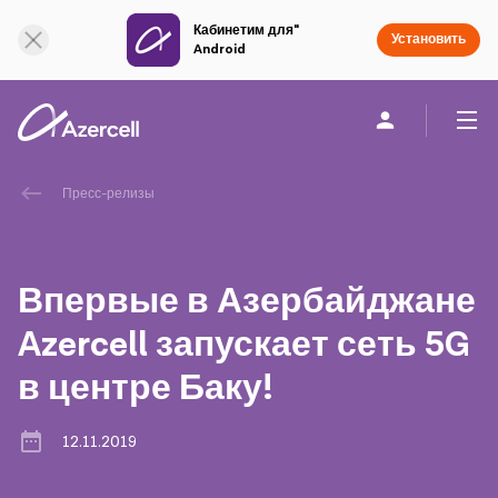
Кабинетим для"
Онлайн поддержка
Установить
Android
Частным клиентам
Бизнесу
О компании
Пресс-релизы
akart
Впервые в Азербайджане
Социальная Ответственность
Azercell запускает сеть 5G
в центре Баку!
Устойчивое развитие
Карьера
12.11.2019
Академия Azercell