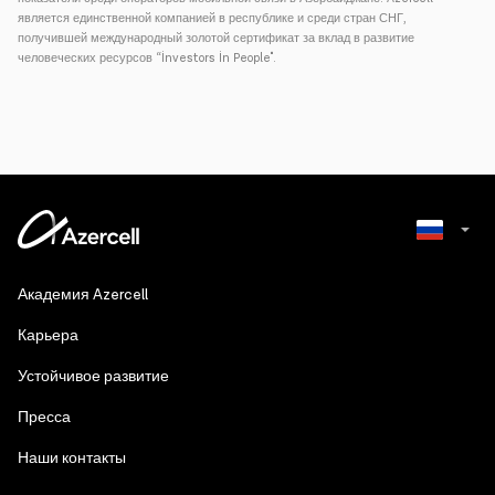
является единственной компанией в республике и среди стран СНГ,
получившей международный золотой сертификат за вклад в развитие
человеческих ресурсов “İnvestors İn People".
Azerbaijani
Академия Azercell
English
Карьера
Устойчивое развитие
Пресса
Наши контакты