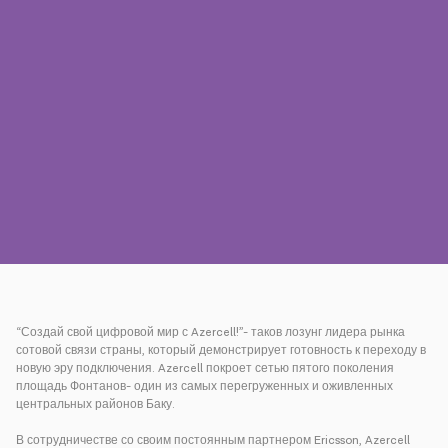
Пресса
Наши контакты
Оплата
Роуминг
Новое поколение
Язык
Русский
“Создай свой цифровой мир с Azercell!”- таков лозунг лидера рынка
сотовой связи страны, который демонстрирует готовность к переходу в
новую эру подключения. Azercell покроет сетью пятого поколения
площадь Фонтанов- один из самых перегруженных и оживленных
центральных районов Баку.
В сотрудничестве со своим постоянным партнером Ericsson, Azercell