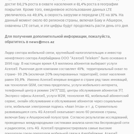
достиг 86,2% роста в охвате населения и 61,4% роста в географии
покрытия. Кроме того, ежедневное использование данных LTE
увеличилось на 49,6%, а скорость загрузки и передачи LTE на 16%. На
данный момент около 60 регионов страны, включая Баку и Абшерон,
охвачены LTE сетью, и эти цифры будут продолжать расти день ото дня.
Для получения дополнительной информации, пожалуйста,
обратитесь в news@mcs.az
Лидер сектора мобильной связи, крупнейший налогоплательщик и инвестор
ненефтяного сектора Азербайджана ООО “Azercell Telekom” было основано в
1996 году. В настоящее время 4,9 миллиона абонентов выбирают услуги
Azercell. Рыночная доля компании составляет 49%; территориальный охват по
стране- 99.2% (исключая 20% оккупированных территорий); охват населения
равен 99,8%. Именно Azercell впервые внедрил в стране ряд таких инноваций,
как технология GSM, система предоплаты, услуги мобильного интернета,
телефонный центр в режиме 24/7(*1111), центры обслуживания абонентов 7/7,
Экспресс-офисы Azercell, услуги M2M, технология 4G, мобильный абонентский
сервис, онлайн обслуживание и обслуживание абонентов через социальные
сети, мобильная электронная подпись «Asan İmza» и т. д. Стремительно
развивающаяся сеть 4G Azercell охватывает около 60 регионов страны,
включая Баку и Апшеронский полуостров. Согласно результатам исследований,
проведенных международными системами анализа качества беспроводной сети
и радиосвязи, сеть 4G Azercell продемонстрировала самые высокие
показатели среди операторов мобильной связи в Азербайджане. Azercell