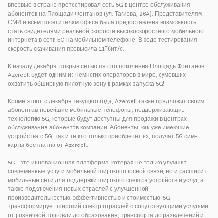
впервые в стране протестировал сеть 5G в центре обслуживания
абонентов на Площади Фонтанов (ул. Тагиева, 26A). Представителям
СМИ и всем посетителям офиса была предоставлена возможность
стать свидетелями реальной скорости высокоскоростного мобильного
интернета в сети 5G на мобильном телефоне. В ходе тестирования
скорость скачивания превысила 1.1Гбит/с.
К началу декабря, покрыв сетью пятого поколения Площадь Фонтанов,
Azercell будет одним из немногих операторов в мире, сумевших
охватить обширную пилотную зону в рамках запуска 5G!
Кроме этого, с декабря текущего года, Azercell также предложит своим
абонентам новейшие мобильные телефоны, поддерживающие
технологию 5G, которые будут доступны для продажи в центрах
обслуживания абонентов компании. Абоненты, как уже имеющие
устройства с 5G, так и те кто только приобретет их, получат 5G сим-
карты бесплатно от Azercell.
5G - это инновационная платформа, которая не только улучшит
современные услуги мобильной широкополосной связи, но и расширит
мобильные сети для поддержки широкого спектра устройств и услуг, а
также подключения новых отраслей с улучшенной
производительностью, эффективностью и стоимостью. 5G
трансформирует широкий спектр отраслей с сопутствующими услугами
от розничной торговли до образования, транспорта до развлечений и