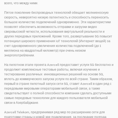
всего, что между ними.
Пятое поколение беспроводных технологий обещает молниеносную
скорость, невероятно низкую латентность и способность переносить
большое количество подключений одновременно. Эти характеристики
позволят обеспечить возможность отправки и загрузки видео
сверхвысокой четкости, использования виртуальной реальности и
других передовых приложений. Кроме того, развертывание 5G повысит
потенциал широкого применения IoT технологий (Интернет вещей) за
счет одновременного увеличения количества подключений (до 1
миллиона на квадратный километр) при очень низком
энергопотреблении.
На пилотном этапе проекта Azercell предоставит услуги 5G бесплатно и
продолжит комплексные тестовые работы, включая изучение и
тестирование различных инновационных решений на основе 5G,
вплоть до коммерческого запуска услуги по всей стране. Таким образом,
первый в стране пилотный запуск сети 5G, ставит Azercell в один ряд с
передовыми мировыми операторами мобильной связи, а также
свидетельствует о полной способности компании сделать доступными
самые передовые технологии для каждого пользователя мобильной
связи в Азербайджане.
Azercell Telekom, предпринимая ряд мер по расширению сети для
подготовки страны к новой эре подключения, за последние полгода