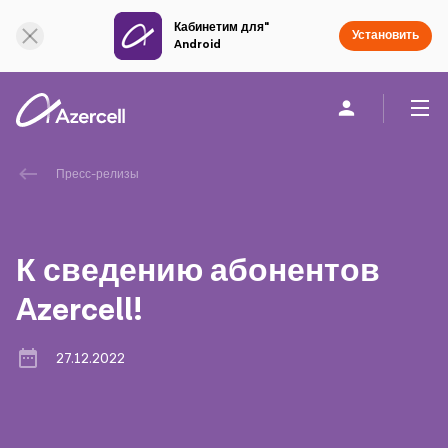
Кабинетим для"
Онлайн поддержка
Установить
Android
Частным клиентам
Бизнесу
О компании
Пресс-релизы
akart
К сведению абонентов
Социальная Ответственность
Azercell!
Устойчивое развитие
27.12.2022
Карьера
Академия Azercell