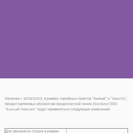
Пресса
Наши контакты
Оплата
Роуминг
Новое поколение
Язык
Русский
Начиная с 31/01/2023, в рамках тарифных пакетов "Sərbəst" и "GəncOL",
предоставляемых абонентам предоплатной линии (SimSim) ООО
“Azercell Telecom” будут применяться следующие изменения:
Для звонков по стране в рамках