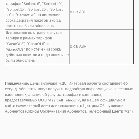
тарифов "Sərbəst 6", "Sərbəst 10",
"Sərbəst 15", "Sərbəst 25", "Sərbəst
0.08 АЗН
50" и "Sərbəst 75” по истечении
срока действия пакетов и когда
пакеты не были обновлены
Для звонков по стране и внутри
тарифа в рамках тарифов
“GəncOL2”, “GəncOL6” и
0.08 АЗН
“GəncOL9” по истечении срока
действия пакетов и когда пакеты не
были обновлены
Примечание:
Цены включают НДС. Интервал расчета составляет 60
секунд. Абоненты могут получить подробную информацию о внесенных
изменениях, а также об услугах, тарифах и кампаниях,
предоставляемых ООО “Azercell Telecom”, на нашем официальном
сайте (
www.azercell.com
) или связавшись с Центром Обслуживания
Абонентов (Офисы Обслуживания Абонентов, Телефонный Центр 7/24).