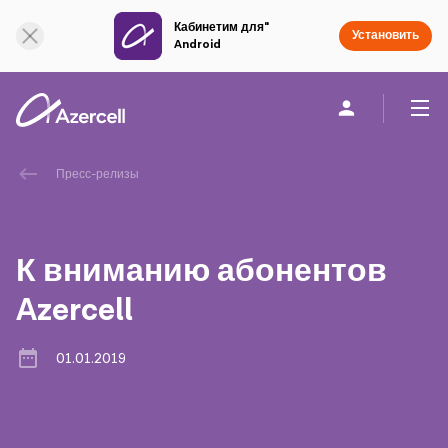
Кабинетим для"
Онлайн поддержка
Установить
Android
Частным клиентам
Бизнесу
О компании
Пресс-релизы
akart
К вниманию абонентов
Социальная Ответственность
Azercell
Устойчивое развитие
01.01.2019
Карьера
Академия Azercell