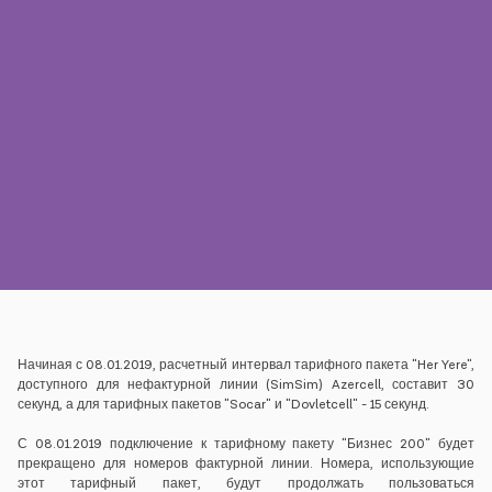
Пресса
Наши контакты
Оплата
Роуминг
Новое поколение
Язык
Русский
Начиная с 08.01.2019, расчетный интервал тарифного пакета "Her Yere",
доступного для нефактурной линии (SimSim) Azercell, составит 30
секунд, а для тарифных пакетов "Socar" и "Dovletcell" - 15 секунд.
С 08.01.2019 подключение к тарифному пакету "Бизнес 200" будет
прекращено для номеров фактурной линии. Номера, использующие
этот тарифный пакет, будут продолжать пользоваться