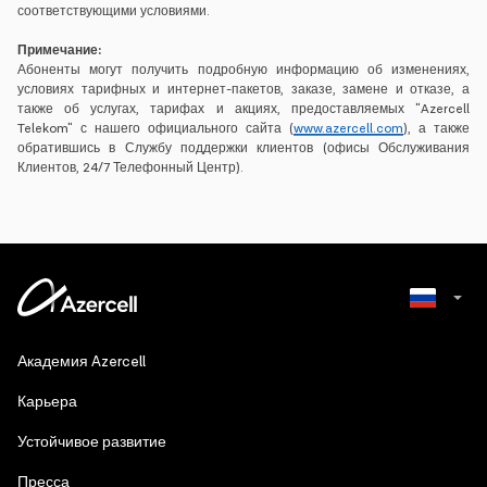
соответствующими условиями.
Примечание:
Абоненты могут получить подробную информацию об изменениях,
условиях тарифных и интернет-пакетов, заказе, замене и отказе, а
также об услугах, тарифах и акциях, предоставляемых "Azercell
Telekom" с нашего официального сайта (
www.azercell.com
), а также
обратившись в Службу поддержки клиентов (офисы Обслуживания
Клиентов, 24/7 Телефонный Центр).
Azerbaijani
Академия Azercell
English
Карьера
Устойчивое развитие
Пресса