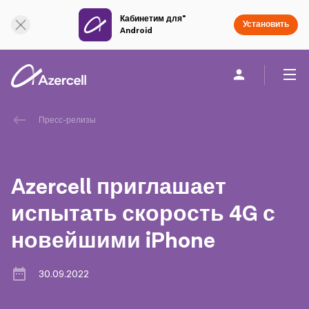
Кабинетим для"
Онлайн поддержка
Установить
Android
Частным клиентам
Бизнесу
О компании
Пресс-релизы
akart
Azercell приглашает
Социальная Ответственность
испытать скорость 4G с
новейшими iPhone
Устойчивое развитие
Карьера
30.09.2022
Академия Azercell