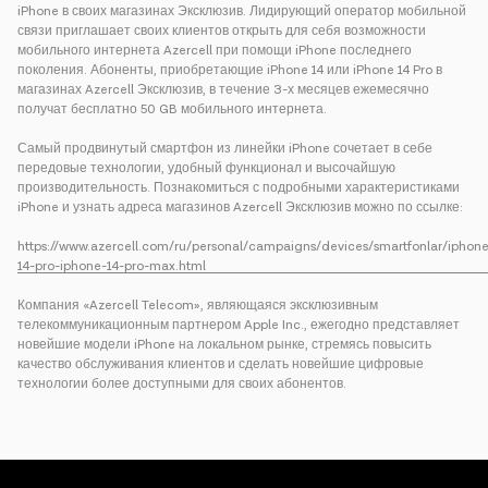
iPhone в своих магазинах Эксклюзив. Лидирующий оператор мобильной
связи приглашает своих клиентов открыть для себя возможности
мобильного интернета Azercell при помощи iPhone последнего
поколения. Абоненты, приобретающие iPhone 14 или iPhone 14 Pro в
магазинах Azercell Эксклюзив, в течение 3-х месяцев ежемесячно
получат бесплатно 50 GB мобильного интернета.
Самый продвинутый смартфон из линейки iPhone сочетает в себе
передовые технологии, удобный функционал и высочайшую
производительность. Познакомиться с подробными характеристиками
iPhone и узнать адреса магазинов Azercell Эксклюзив можно по ссылке:
https://www.azercell.com/ru/personal/campaigns/devices/smartfonlar/iphon
14-pro-iphone-14-pro-max.html
Компания «Azercell Telecom», являющаяся эксклюзивным
телекоммуникационным партнером Apple Inc., ежегодно представляет
новейшие модели iPhone на локальном рынке, стремясь повысить
качество обслуживания клиентов и сделать новейшие цифровые
технологии более доступными для своих абонентов.