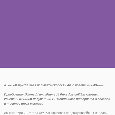
Пресса
Наши контакты
Оплата
Роуминг
Новое поколение
Язык
Русский
Azercell
приглашает испытать скорость 4
G
с новейшими
iPhone
Приобретая
iPhone
14 или
iPhone
14
Pro
в
Azercell
Эксклюзив,
клиенты
Azercell
получат 50
GB
мобильного интернета в подарок
в течение трех месяцев
30 сентября 2022 года Azercell начинает продажу новейших моделей