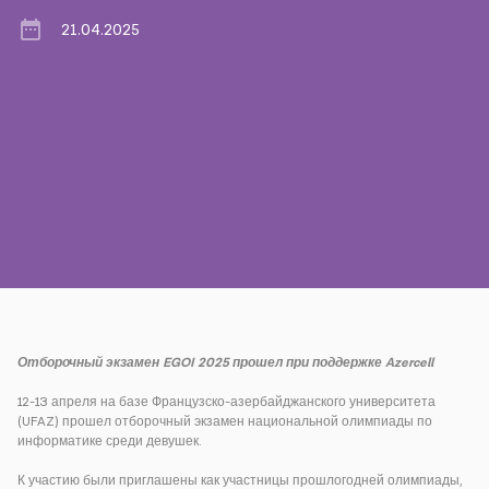
21.04.2025
Пресса
Наши контакты
Оплата
Роуминг
Новое поколение
Язык
Русский
Отборочный экзамен EGOI 2025 прошел при поддержке Azercell
12-13 апреля на базе Французско-азербайджанского университета
(UFAZ) прошел отборочный экзамен национальной олимпиады по
информатике среди девушек.
К участию были приглашены как участницы прошлогодней олимпиады,