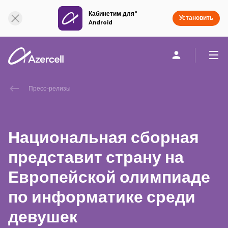
Кабинетим для"
Онлайн поддержка
Установить
Android
Частным клиентам
Бизнесу
О компании
Пресс-релизы
akart
Национальная сборная
Социальная Ответственность
представит страну на
Европейской олимпиаде
Устойчивое развитие
по информатике среди
Карьера
девушек
Академия Azercell