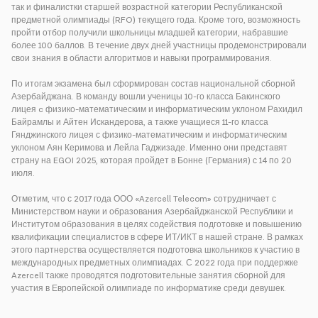
так и финалистки старшей возрастной категории Республиканской
предметной олимпиады (RFO) текущего года. Кроме того, возможность
пройти отбор получили школьницы младшей категории, набравшие
более 100 баллов. В течение двух дней участницы продемонстрировали
свои знания в области алгоритмов и навыки программирования.
По итогам экзамена был сформирован состав национальной сборной
Азербайджана. В команду вошли ученицы 10-го класса Бакинского
лицея c физико-математическим и информатическим уклоном Рахидил
Байрамлы и Айтен Искандерова, а также учащиеся 11-го класса
Гянджинского лицея с физико-математическим и информатическим
уклоном Аян Керимова и Лейла Гаджизаде. Именно они представят
страну на EGOI 2025, которая пройдет в Бонне (Германия) с 14 по 20
июля.
Отметим, что с 2017 года ООО «Azercell Telecom» сотрудничает с
Министерством науки и образования Азербайджанской Республики и
Институтом образования в целях содействия подготовке и повышению
квалификации специалистов в сфере ИТ/ИКТ в нашей стране. В рамках
этого партнерства осуществляется подготовка школьников к участию в
международных предметных олимпиадах. С 2022 года при поддержке
Azercell также проводятся подготовительные занятия сборной для
участия в Европейской олимпиаде по информатике среди девушек.