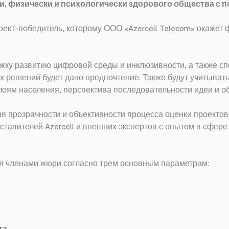
ки, физически и психологически здорового общества 
оект-победитель, которому ООО «Azercell Telecom» окажет
жку развитию цифровой среды и инклюзивности, а также 
решений будет дано предпочтение. Также будут учитыватьс
лоям населения, перспектива последовательности идеи и об
ия прозрачности и объективности процесса оценки проектов
тавителей Azercell и внешних экспертов с опытом в сфере
я членами жюри согласно трем основным параметрам: