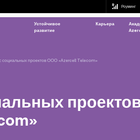
Роуминг
Устойчивое
Карьера
Акад
развитие
Azerc
с социальных проектов ООО «Azercell Telecom»
иальных проекто
ecom»