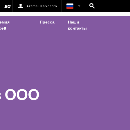
Azercell Kabinetim
Азербайджанский
емия
Пресса
Наши
ell
контакты
Английский
в ООО