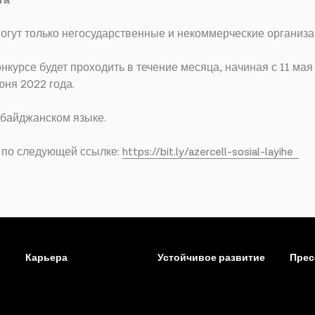
та
могут только негосударственные и некоммерческие организа
курсе будет проходить в течение месяца, начиная с 11 мая 
юня 2022 года.
рбайджанском языке.
 по следующей ссылке:
https://bit.ly/azercell-sosial-layihe
Карьера
Устойчивое развитие
Прес